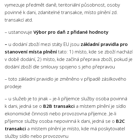
vymezuje předmět daně, teritoriální působnost, osoby
povinné k dani, zdanitelné transakce, místo plnění zd.
transakcí atd.
– ustanovuje
Výbor pro daň z přidané hodnoty
–
u dodání zboží mezi státy EU jsou
základní pravidla pro
stanovení místa plnění
tato: 1) místo, kde se zboží nachází
v době dodání, 2) místo, kde začíná přeprava zboží, pokud je
dodání zboží dle smlouvy spojeno s jeho přepravou
– toto základní pravidlo je změněno v případě zásilkového
prodeje
– u služeb je to jinak – je-li příjemce služby osoba povinná
k dani, jedná se o
B2B transakci
a místem plnění je sídlo
ekonomické činnosti nebo provozovna příjemce. Je-li
příjemce služby osoba nepovinná k dani, jedná se o
B2C
transakci
a místem plnění je místo, kde má poskytovatel
služby sídlo nebo provozovnu