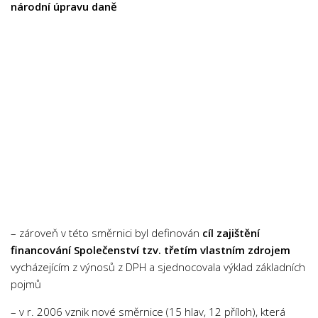
národní úpravu daně
– zároveň v této směrnici byl definován
cíl zajištění
financování Společenství tzv. třetím vlastním zdrojem
vycházejícím z výnosů z DPH a sjednocovala výklad základních
pojmů
– v r. 2006 vznik nové směrnice (15 hlav, 12 příloh), která