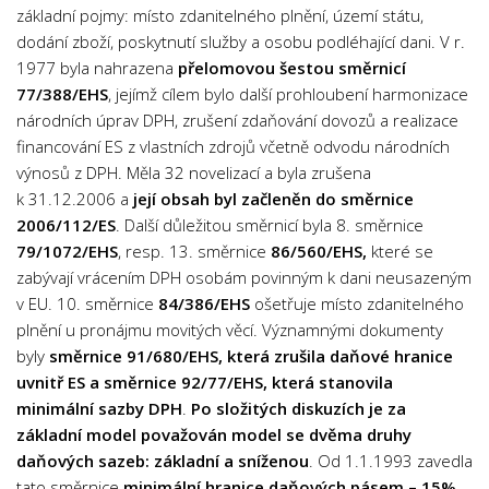
základní pojmy: místo zdanitelného plnění, území státu,
Umělecké obory
dodání zboží, poskytnutí služby a osobu podléhající dani. V r.
Divadlo
1977 byla nahrazena
přelomovou šestou směrnicí
77/388/EHS
, jejímž cílem bylo další prohloubení harmonizace
Film
národních úprav DPH, zrušení zdaňování dovozů a realizace
Hudba
financování ES z vlastních zdrojů včetně odvodu národních
výnosů z DPH. Měla 32 novelizací a byla zrušena
Kulturní památky
k 31.12.2006 a
její obsah byl začleněn do směrnice
Malířství
2006/112/ES
. Další důležitou směrnicí byla 8. směrnice
Osobnosti
79/1072/EHS
, resp. 13. směrnice
86/560/EHS,
které se
zabývají vrácením DPH osobám povinným k dani neusazeným
v EU. 10. směrnice
84/386/EHS
ošetřuje místo zdanitelného
plnění u pronájmu movitých věcí. Významnými dokumenty
byly
směrnice 91/680/EHS, která zrušila daňové hranice
uvnitř ES a směrnice 92/77/EHS, která stanovila
minimální sazby DPH
.
Po složitých diskuzích je za
základní model považován model se dvěma druhy
daňových sazeb: základní a sníženou
. Od 1.1.1993 zavedla
tato směrnice
minimální hranice daňových pásem – 15%