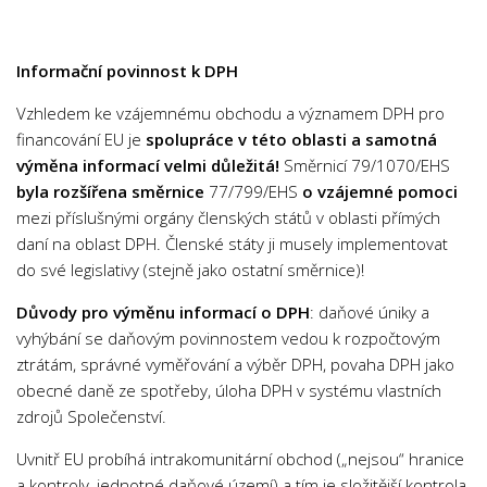
Informační povinnost k DPH
Vzhledem ke vzájemnému obchodu a významem DPH pro
financování EU je
spolupráce v této oblasti a samotná
výměna informací velmi důležitá!
Směrnicí 79/1070/EHS
byla rozšířena směrnice
77/799/EHS
o vzájemné pomoci
mezi příslušnými orgány členských států v oblasti přímých
daní na oblast DPH. Členské státy ji musely implementovat
do své legislativy (stejně jako ostatní směrnice)!
Důvody pro výměnu informací o DPH
: daňové úniky a
vyhýbání se daňovým povinnostem vedou k rozpočtovým
ztrátám, správné vyměřování a výběr DPH, povaha DPH jako
obecné daně ze spotřeby, úloha DPH v systému vlastních
zdrojů Společenství.
Uvnitř EU probíhá intrakomunitární obchod („nejsou“ hranice
a kontroly, jednotné daňové území) a tím je složitější kontrola