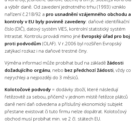
a výběr daně. Od zavedení jednotného trhu (1993) vzniklo
nařízení č.218/92 a
pro usnadnění vzájemného obchodu a
kontroly v EU byly povinně zavedeny
: daňové identifikační
číslo (DIČ), datový systém VIES, kontrolní statistický systém
Intrastat. Kontrolu provádí mimo jiné
Evropský úřad pro boj
proti podvodům
(OLAF). V r.2006 byl rozšířen Evropský
zatýkací rozkaz i na daňové trestné činy.
Výměna informací může probíhat buď na základě
žádosti
dožadujícího orgánu
, nebo
bez předchozí žádosti
, vždy co
nejrychleji a nejpozději do 3 měsíců.
Kolotočové podvody
= dodávky zboží, které následují
řetězovitě za sebou, přičemž v jednom místě řetězce plátců
daně není daň odvedena a příslušný ekonomický subjekt
přestane existovat či tuto firmu nelze dopátrat. Kolotočový
obchod musí probíhat min. ve 2 čl. státech EU.