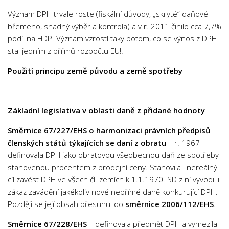
Náboženství
Význam DPH trvale roste (fiskální důvody, „skryté“ daňové
Padagogika
břemeno, snadný výběr a kontrola) a v r. 2011 činilo cca 7,7%
Přírodní vědy
podíl na HDP. Význam vzrostl taky potom, co se výnos z DPH
stal jedním z příjmů rozpočtu EU!!
Archeologie
Použití principu země původu a země spotřeby
Biochemie
Biofyzika
Biologie
Základní legislativa v oblasti daně z přidané hodnoty
Chemie
Směrnice 67/227/EHS
o harmonizaci právních předpisů
Ekologie
členských států týkajících se daní z obratu
– r. 1967 –
definovala DPH jako obratovou všeobecnou daň ze spotřeby
Fyzika
stanovenou procentem z prodejní ceny. Stanovila i nereálný
Genetika
cíl zavést DPH ve všech čl. zemích k 1.1.1970. SD z ní vyvodil i
Geologie
zákaz zavádění jakékoliv nové nepřímé daně konkurující DPH.
Později se její obsah přesunul do
směrnice 2006/112/EHS
.
Medicína
Mikrobiologie
Směrnice 67/228/EHS
– definovala předmět DPH a vymezila