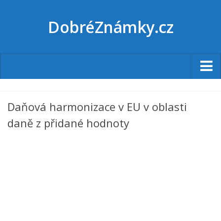
DobréZnámky.cz
Úvod
Daňová harmonizace v EU v oblasti
Články
daně z přidané hodnoty
Jazyky
Český jazyk
Angličtina
Němčina
Francouština
Španělština