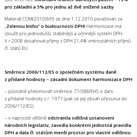
pro základní a 5% pro jednu až dvě snížené sazby
.
Materiál COM(2010)695 ze dne 1.12.2010 považován za
„
Zelenou knihu“ o budoucnosti DPH!
Harmonizace má
sloužit pro jednodušší, stabilnější a účinnější systém DPH.
V r.2008 dosahoval příjmy z DPH 21,4% vnitrostátních příjmů
čl. států EU.
Směrnice 2006/112/ES o společném systému daně
z přidané hodnoty – zásadní dokument harmonizace DPH
– původně přelomová!! směrnice 77/388/EHS o dani
z přidané hodnoty z r. 1977 (pak se její obsah přesunul do
2006/112/ES)
– v naprosté většině
odstranila odlišná ustanovení
národních legislativ, zavedla konkrétní jednotná pravidla
DPH a dala čl. státům menší prostor pro vlastní odlišnou