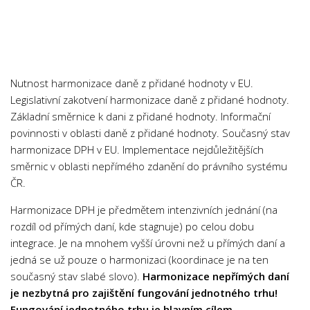
Ostatní jazyky
Čtenářský deník
Technika
Architektura
Nutnost harmonizace daně z přidané hodnoty v EU.
Legislativní zakotvení harmonizace daně z přidané hodnoty.
Doprava
Základní směrnice k dani z přidané hodnoty. Informační
Elektronika
povinnosti v oblasti daně z přidané hodnoty. Současný stav
Kybernetika
harmonizace DPH v EU. Implementace nejdůležitějších
směrnic v oblasti nepřímého zdanění do právního systému
Matematika
ČR.
Stavebnictví
Harmonizace DPH je předmětem intenzivních jednání (na
Strojírenství
rozdíl od přímých daní, kde stagnuje) po celou dobu
Výpočetní technika
integrace. Je na mnohem vyšší úrovni než u přímých daní a
jedná se už pouze o harmonizaci (koordinace je na ten
Ekonomie
současný stav slabé slovo).
Harmonizace nepřímých daní
Ekonomie
je nezbytná pro zajištění fungování jednotného trhu!
Časový management
Fungování jednotného trhu je hlavním cílem