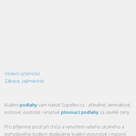
Vedení účetnictví
Zábava, zajímavosti
Kvalitní
podlahy
vám nabízí Supellex.cz - dřevěné, laminátové,
korkové, exotické i vinylové
plovoucí podlahy
za skvělé ceny.
Pro příjemný pocit při chůzi a vytvoření vašeho útulného a
pohodového bydlení dodáváme kvalitní vícevrstvé i masivní