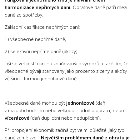
harmonizace nepřímých daní.
Obratové daně patří mezi
Cenová politika
daně ze spotřeby.
Ekonomická teorie
Základní klasifikace nepřímých daní:
Hospodářská politika
1) všeobecné nepřímé daně,
Komunikace
Logistika
2) selektivní nepřímé daně (akcízy).
Management
Liší se velikostí okruhu zdaňovaných výrobků a také tím, že
všeobecné bývají stanoveny jako procento z ceny a akcízy
Marketing
většinou formou jednotkové daně.
Obchodní jednání
Propagace
Spotřebitelské chování
Všeobecné daně mohou být
jednorázové
(daň
z maloobchodního nebo velkoobchodního obratu) nebo
Světová ekonomika
vícerázové
(daň duplicitní nebo neduplicitní).
Finančnictví
Při propojení ekonomik začíná být velmi důležité, jaký typ
Akciové kurzy
daně země zvolí.
Největším problémem daně z obratu je