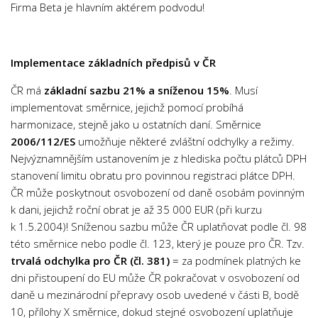
Firma Beta je hlavním aktérem podvodu!
Implementace základních předpisů v ČR
ČR má
základní sazbu 21% a sníženou 15%
. Musí
implementovat směrnice, jejichž pomocí probíhá
harmonizace, stejně jako u ostatních daní. Směrnice
2006/112/ES
umožňuje některé zvláštní odchylky a režimy.
Nejvýznamnějším ustanovením je z hlediska počtu plátců DPH
stanovení limitu obratu pro povinnou registraci plátce DPH.
ČR může poskytnout osvobození od daně osobám povinným
k dani, jejichž roční obrat je až 35 000 EUR (při kurzu
k 1.5.2004)! Sníženou sazbu může ČR uplatňovat podle čl. 98
této směrnice nebo podle čl. 123, který je pouze pro ČR. Tzv.
trvalá odchylka pro ČR (čl. 381)
= za podmínek platných ke
dni přistoupení do EU může ČR pokračovat v osvobození od
daně u mezinárodní přepravy osob uvedené v části B, bodě
10, přílohy X směrnice, dokud stejné osvobození uplatňuje