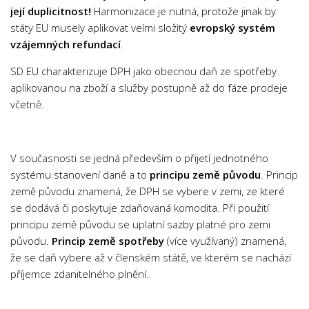
její duplicitnost!
Harmonizace je nutná, protože jinak by
Banky
státy EU musely aplikovat velmi složitý
evropský systém
Daňová problematika
vzájemných refundací
.
Kapitálové trhy
SD EU charakterizuje DPH jako obecnou daň ze spotřeby
Podnikové finance
aplikovanou na zboží a služby postupně až do fáze prodeje
Pojišťovnictví
včetně.
Účetnictví
Humanitní vědy
V současnosti se jedná především o přijetí jednotného
systému stanovení daně a to
Dějepis
principu země původu
. Princip
země původu znamená, že DPH se vybere v zemi, ze které
Design a grafika
se dodává či poskytuje zdaňovaná komodita. Při použití
Filozofie
principu země původu se uplatní sazby platné pro zemi
původu.
Princip země spotřeby
(více využívaný) znamená,
Gastronomie
že se daň vybere až v členském státě, ve kterém se nachází
Média
příjemce zdanitelného plnění.
Móda