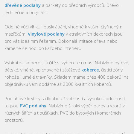
dřevěné podlahy
a parkety od předních výrobců. Dřevo -
jedinečné a originální.
Odolné vůči vlhku i poškrábání, vhodné k vašim čtyřnohým
mazlíčkům.
Vinylové podlahy
v atraktivních dekorech jsou
pro vás ideálním řešením. Dokonalá imitace dřeva nebo
kamene se hodí do každého interiéru.
Vybíráte-li koberec, určitě si vyberete u nás. Nabízíme bytové,
dětské, vlněné, vpichované i zátěžové
koberce
, čistící zóny,
rohože i umělé trávníky. Skladem máme přes 400 dekorů, na
objednávku vám dodáme až 2000 kvalitních koberců.
Podlahové krytiny s dlouhou životností a vysokou odolností,
to jsou
PVC podlahy
. Nabízíme široký výběr barev a vzorů v
různých šířích a tloušťkách. PVC do bytových i komerčních
prostorů.