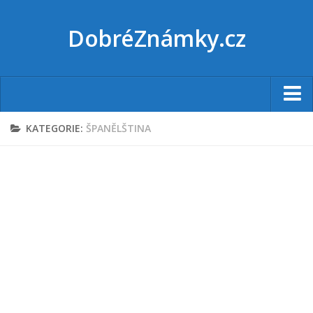
DobréZnámky.cz
Úvod
KATEGORIE:
ŠPANĚLŠTINA
Články
Jazyky
Český jazyk
Angličtina
Němčina
Francouština
Španělština