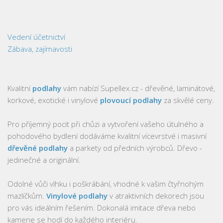
Banky
Daňová problematika
Vedení účetnictví
Kapitálové trhy
Zábava, zajímavosti
Podnikové finance
Pojišťovnictví
Kvalitní
podlahy
vám nabízí Supellex.cz - dřevěné, laminátové,
Účetnictví
korkové, exotické i vinylové
plovoucí podlahy
za skvělé ceny.
Humanitní vědy
Pro příjemný pocit při chůzi a vytvoření vašeho útulného a
Dějepis
pohodového bydlení dodáváme kvalitní vícevrstvé i masivní
Design a grafika
dřevěné podlahy
a parkety od předních výrobců. Dřevo -
Filozofie
jedinečné a originální.
Gastronomie
Odolné vůči vlhku i poškrábání, vhodné k vašim čtyřnohým
Média
mazlíčkům.
Vinylové podlahy
v atraktivních dekorech jsou
pro vás ideálním řešením. Dokonalá imitace dřeva nebo
Móda
kamene se hodí do každého interiéru.