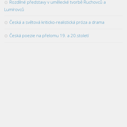
Rozdílné představy v umělecké tvorbě Ruchovců a
Cenová politika
Lumírovců
Ekonomická teorie
Česká a světová kriticko-realistická próza a drama
Hospodářská politika
Česká poezie na přelomu 19. a 20.století
Komunikace
Logistika
Management
Marketing
Obchodní jednání
Propagace
Spotřebitelské chování
Světová ekonomika
Finančnictví
Akciové kurzy