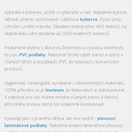
Náboženství
Padagogika
Vybíráte-li koberec, určitě si vyberete u nás. Nabízíme bytové,
dětské, vlněné, vpichované i zátěžové
koberce
, čistící zóny,
Přírodní vědy
rohože i umělé trávníky. Skladem máme přes 400 dekorů, na
Archeologie
objednávku vám dodáme až 2000 kvalitních koberců.
Biochemie
Podlahové krytiny s dlouhou životností a vysokou odolností,
Biofyzika
to jsou
PVC podlahy
. Nabízíme široký výběr barev a vzorů v
Biologie
různých šířích a tloušťkách. PVC do bytových i komerčních
prostorů.
Chemie
Ekologie
Hygienické, nealergické, vyrobené z obnovitelných materiálů,
100% přírodní, to je
Fyzika
linoleum
. Je dekorativní a stálobarevné.
V nabídce pro vás máme mnoho různých barev a dekorů
Genetika
přírodního linolea, které lze vzájemně kombinovat.
Geologie
Vypadají jako z pravého dřeva, ale více vydrží -
plovoucí
Medicína
laminátové podlahy
. Nabízíme kvalitní laminátové plovoucí
Mikrobiologie