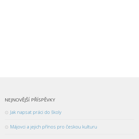
Ostatní jazyky
Čtenářský deník
Technika
Architektura
Doprava
Elektronika
Kybernetika
Matematika
Stavebnictví
Strojírenství
NEJNOVĚJŠÍ PŘÍSPĚVKY
Výpočetní technika
Jak napsat práci do školy
Ekonomie
Májovci a jejich přínos pro českou kulturu
Ekonomie
Časový management